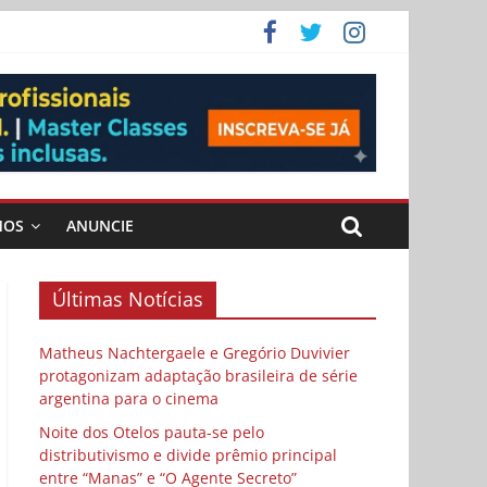
 Cybulski
ema
 vida
MOS
ANUNCIE
Últimas Notícias
Matheus Nachtergaele e Gregório Duvivier
protagonizam adaptação brasileira de série
argentina para o cinema
Noite dos Otelos pauta-se pelo
distributivismo e divide prêmio principal
entre “Manas” e “O Agente Secreto”