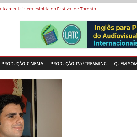
a”, “Os Feiticeiros Inocentes” e filme-tributo de Wajda a Zbigniew
icamente” será exibida no Festival de Toronto
 protagonizam adaptação brasileira de série argentina para o cin
vismo e divide prêmio principal entre “Manas” e “O Agente Secreto”
-metragens sobre envelhecimento criados a partir de histórias de
PRODUÇÃO CINEMA
PRODUÇÃO TV/STREAMING
QUEM SO