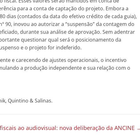
o fiscal. Esses valores serão mantidos em conta de
rência para a conta de captação do projeto. Embora a
80 dias (contados da data do efetivo crédito de cada guia),
nº 90, inovou ao autorizar a “suspensão” da contagem do
eficiado, durante sua análise de aprovação. Sem adentrar
mportante questionar qual será o posicionamento da
spenso e o projeto for indeferido.
e e carecendo de ajustes operacionais, o incentivo
timulando a produção independente e sua relação com o
ik, Quintino & Salinas.
 fiscais ao audiovisual: nova deliberação da ANCINE