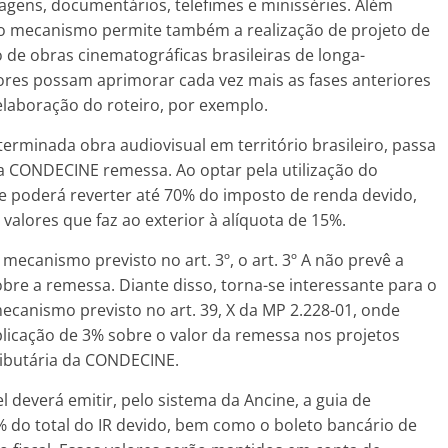
gens, documentários, telefimes e minisséries. Além
 o mecanismo permite também a realização de projeto de
de obras cinematográficas brasileiras de longa-
res possam aprimorar cada vez mais as fases anteriores
elaboração do roteiro, por exemplo.
erminada obra audiovisual em território brasileiro, passa
a CONDECINE remessa. Ao optar pela utilização do
inte poderá reverter até 70% do imposto de renda devido,
valores que faz ao exterior à alíquota de 15%.
mecanismo previsto no art. 3º, o art. 3º A não prevê a
re a remessa. Diante disso, torna-se interessante para o
canismo previsto no art. 39, X da MP 2.228-01, onde
plicação de 3% sobre o valor da remessa nos projetos
tributária da CONDECINE.
 deverá emitir, pelo sistema da Ancine, a guia de
 do total do IR devido, bem como o boleto bancário de