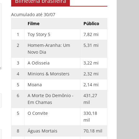
Bilheteria brasileira
Acumulado até 30/07
Filme
Público
1
Toy Story 5
7,82 mi
2
Homem-Aranha: Um
5,31 mi
Novo Dia
3
A Odisseia
3,22 mi
4
Minions & Monsters
2,32 mi
5
Moana
2,14 mi
6
A Morte Do Demônio -
431,27
Em Chamas
mil
5
O Convite
330,18
mil
8
Águas Mortais
70,18 mil