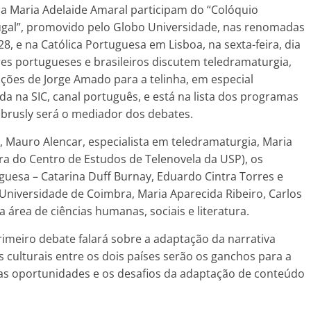
ela Maria Adelaide Amaral participam do “Colóquio
rtugal”, promovido pelo Globo Universidade, nas renomadas
8, e na Católica Portuguesa em Lisboa, na sexta-feira, dia
ores portugueses e brasileiros discutem teledramaturgia,
ações de Jorge Amado para a telinha, em especial
da na SIC, canal português, e está na lista dos programas
Kubrusly será o mediador dos debates.
r, Mauro Alencar, especialista em teledramaturgia, Maria
a do Centro de Estudos de Telenovela da USP), os
guesa – Catarina Duff Burnay, Eduardo Cintra Torres e
 Universidade de Coimbra, Maria Aparecida Ribeiro, Carlos
a área de ciências humanas, sociais e literatura.
rimeiro debate falará sobre a adaptação da narrativa
os culturais entre os dois países serão os ganchos para a
as oportunidades e os desafios da adaptação de conteúdo