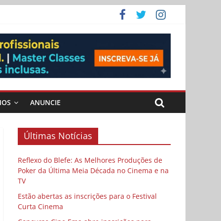
ema
MOS
ANUNCIE
Últimas Notícias
Reflexo do Blefe: As Melhores Produções de
Poker da Última Meia Década no Cinema e na
TV
Estão abertas as inscrições para o Festival
Curta Cinema