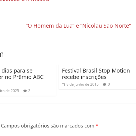
“O Homem da Lua” e “Nicolau São Norte”
m
 dias para se
Festival Brasil Stop Motion
er no Prêmio ABC
recebe inscrições
8 de junho de 2015
0
eiro de 2025
2
Campos obrigatórios são marcados com
*