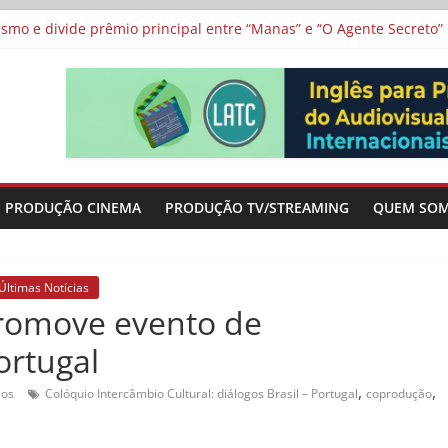
 protagonizam adaptação brasileira de série argentina para o cin
vismo e divide prêmio principal entre “Manas” e “O Agente Secreto”
 de Poker da Última Meia Década no Cinema e na TV
al Curta Cinema
lunos de escolas públicas
PRODUÇÃO CINEMA
PRODUÇÃO TV/STREAMING
QUEM SO
Últimas Notícias
romove evento de
ortugal
,
,
ios
Colóquio Intercâmbio Cultural: diálogos Brasil – Portugal
coprodução