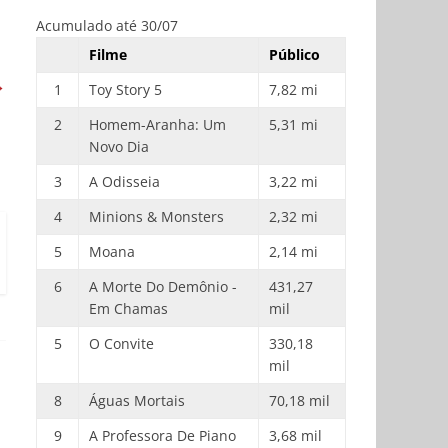
Acumulado até 30/07
Filme
Público
→
1
Toy Story 5
7,82 mi
2
Homem-Aranha: Um
5,31 mi
Novo Dia
3
A Odisseia
3,22 mi
4
Minions & Monsters
2,32 mi
5
Moana
2,14 mi
6
A Morte Do Demônio -
431,27
Em Chamas
mil
5
O Convite
330,18
mil
8
Águas Mortais
70,18 mil
9
A Professora De Piano
3,68 mil