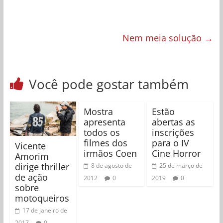
Nem meia solução
→
Você pode gostar também
Mostra
Estão
apresenta
abertas as
todos os
inscrições
filmes dos
para o IV
Vicente
irmãos Coen
Cine Horror
Amorim
dirige thriller
8 de agosto de
25 de março de
de ação
2012
0
2019
0
sobre
motoqueiros
17 de janeiro de
2017
0