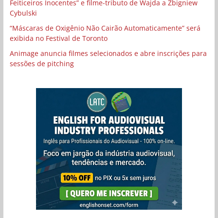
Feiticeiros Inocentes” e filme-tributo de Wajda a Zbigniew
Cybulski
“Máscaras de Oxigênio Não Cairão Automaticamente” será
exibida no Festival de Toronto
Animage anuncia filmes selecionados e abre inscrições para
sessões de pitching