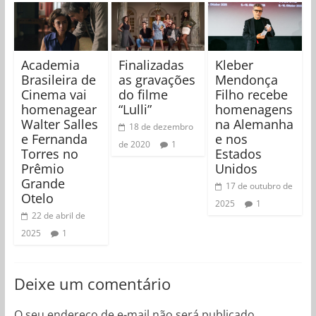
Academia
Finalizadas
Kleber
Brasileira de
as gravações
Mendonça
Cinema vai
do filme
Filho recebe
homenagear
“Lulli”
homenagens
Walter Salles
na Alemanha
18 de dezembro
e Fernanda
e nos
de 2020
1
Torres no
Estados
Prêmio
Unidos
Grande
17 de outubro de
Otelo
2025
1
22 de abril de
2025
1
Deixe um comentário
O seu endereço de e-mail não será publicado.