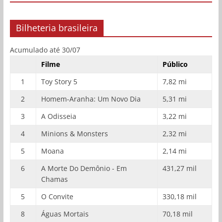
Bilheteria brasileira
Acumulado até 30/07
Filme
Público
1
Toy Story 5
7,82 mi
2
Homem-Aranha: Um Novo Dia
5,31 mi
3
A Odisseia
3,22 mi
4
Minions & Monsters
2,32 mi
5
Moana
2,14 mi
6
A Morte Do Demônio - Em
431,27 mil
Chamas
5
O Convite
330,18 mil
8
Águas Mortais
70,18 mil