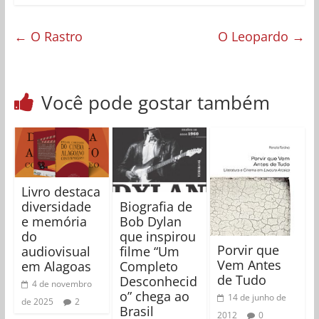
←
O Rastro
O Leopardo
→
Você pode gostar também
Livro destaca
Biografia de
diversidade
Bob Dylan
e memória
que inspirou
do
Porvir que
filme “Um
audiovisual
Vem Antes
Completo
em Alagoas
de Tudo
Desconhecid
4 de novembro
o” chega ao
14 de junho de
de 2025
2
Brasil
2012
0