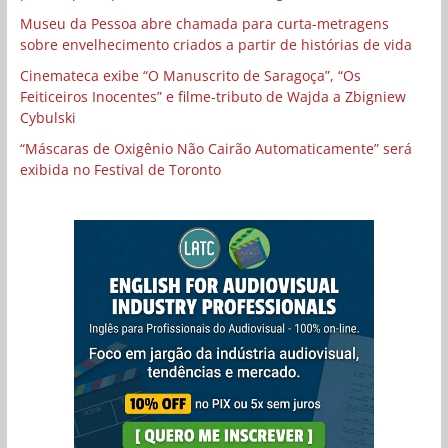
Museu da Pessoa abre chamada para curta-metragens
sobre envelhecimento criados a partir de histórias de vida
Cinemateca exibe “O Manuscrito de Saragoça”, “Os
Feiticeiros Inocentes” e filme-tributo de Wajda a Zbigniew
Cybulski
“Máscaras de Oxigênio Não Cairão Automaticamente” será
exibida no Festival de Toronto