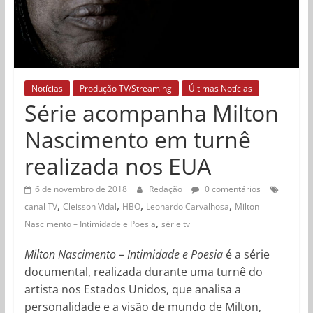
Notícias
Produção TV/Streaming
Últimas Notícias
Série acompanha Milton
Nascimento em turnê
realizada nos EUA
6 de novembro de 2018
Redação
0 comentários
,
,
,
,
canal TV
Cleisson Vidal
HBO
Leonardo Carvalhosa
Milton
,
Nascimento – Intimidade e Poesia
série tv
Milton Nascimento – Intimidade e Poesia
é a série
documental, realizada durante uma turnê do
artista nos Estados Unidos, que analisa a
personalidade e a visão de mundo de Milton,