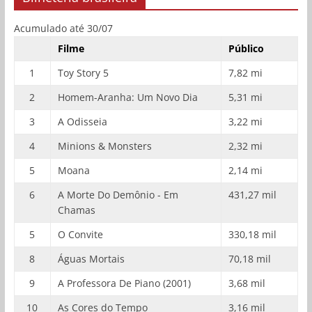
Acumulado até 30/07
Filme
Público
1
Toy Story 5
7,82 mi
2
Homem-Aranha: Um Novo Dia
5,31 mi
3
A Odisseia
3,22 mi
4
Minions & Monsters
2,32 mi
5
Moana
2,14 mi
6
A Morte Do Demônio - Em
431,27 mil
Chamas
5
O Convite
330,18 mil
8
Águas Mortais
70,18 mil
9
A Professora De Piano (2001)
3,68 mil
10
As Cores do Tempo
3,16 mil