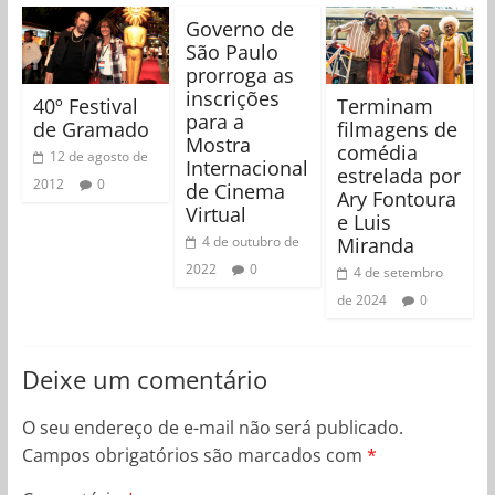
Governo de
São Paulo
prorroga as
inscrições
40º Festival
Terminam
para a
de Gramado
filmagens de
Mostra
comédia
12 de agosto de
Internacional
estrelada por
2012
0
de Cinema
Ary Fontoura
Virtual
e Luis
Miranda
4 de outubro de
2022
0
4 de setembro
de 2024
0
Deixe um comentário
O seu endereço de e-mail não será publicado.
Campos obrigatórios são marcados com
*