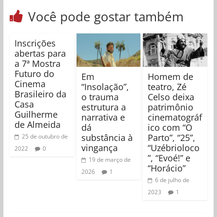
Você pode gostar também
Inscrições
abertas para
a 7ª Mostra
Futuro do
Em
Homem de
Cinema
“Insolação”,
teatro, Zé
Brasileiro da
o trauma
Celso deixa
Casa
estrutura a
patrimônio
Guilherme
narrativa e
cinematográf
de Almeida
dá
ico com “O
substância à
Parto”, “25”,
25 de outubro de
vingança
“Uzébrioloco
2022
0
”, “Evoé!” e
19 de março de
“Horácio”
2026
1
6 de julho de
2023
1