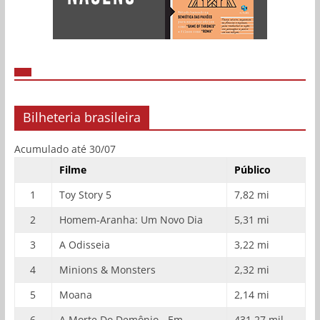
Bilheteria brasileira
Acumulado até 30/07
Filme
Público
1
Toy Story 5
7,82 mi
2
Homem-Aranha: Um Novo Dia
5,31 mi
3
A Odisseia
3,22 mi
4
Minions & Monsters
2,32 mi
5
Moana
2,14 mi
6
A Morte Do Demônio - Em
431,27 mil