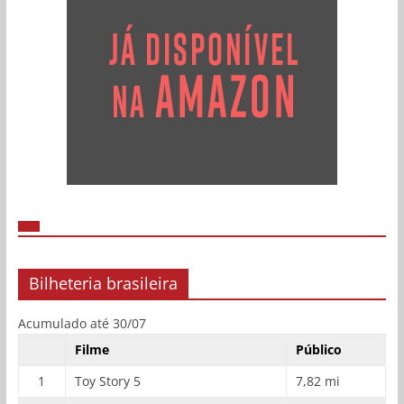
Bilheteria brasileira
Acumulado até 30/07
Filme
Público
1
Toy Story 5
7,82 mi