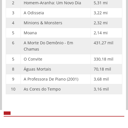
2
Homem-Aranha: Um Novo Dia
5,31 mi
3
A Odisseia
3,22 mi
4
Minions & Monsters
2,32 mi
5
Moana
2,14 mi
6
A Morte Do Demônio - Em
431,27 mil
Chamas
5
O Convite
330,18 mil
8
Águas Mortais
70,18 mil
9
A Professora De Piano (2001)
3,68 mil
10
As Cores do Tempo
3,16 mil