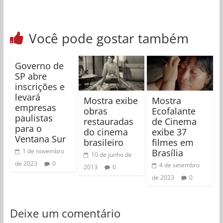
Você pode gostar também
Governo de
SP abre
inscrições e
levará
Mostra exibe
Mostra
empresas
obras
Ecofalante
paulistas
restauradas
de Cinema
para o
do cinema
exibe 37
Ventana Sur
brasileiro
filmes em
Brasília
1 de novembro
10 de junho de
de 2023
0
4 de setembro
2013
0
de 2023
0
Deixe um comentário