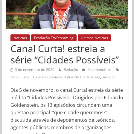
Notícias
Produção TV/Streaming
Últimas Notícias
Canal Curta! estreia a
série “Cidades Possíveis”
3 de novembro de 2020
Redação
0 comentários
,
,
,
canal Curta!
Cidades Possíveis
Eduardo Goldenstein
série tv
Dia 5 de novembro, o canal Curta! estreia da série
inédita “Cidades Possíveis”. Dirigidos por Eduardo
Goldenstein, os 13 episódios circundam uma
questão principal: “que cidade queremos?”,
discutida através de depoimentos de teóricos,
agentes públicos, membros de organizações