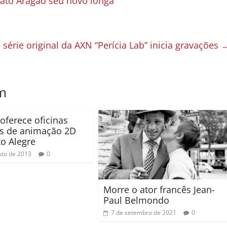
ato Aragão seu novo longa
érie original da AXN “Perícia Lab” inicia gravações
m
 oferece oficinas
as de animação 2D
o Alegre
sto de 2013
0
Morre o ator francês Jean-
Paul Belmondo
7 de setembro de 2021
0