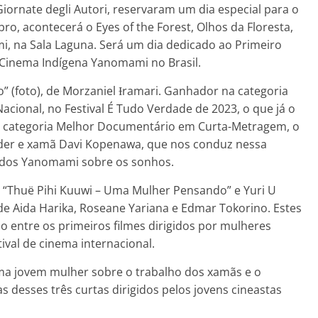
iornate degli Autori, reservaram um dia especial para o
, acontecerá o Eyes of the Forest, Olhos da Floresta,
i, na Sala Laguna. Será um dia dedicado ao Primeiro
 Cinema Indígena Yanomami no Brasil.
o” (foto), de Morzaniel Ɨramari. Ganhador na categoria
ional, no Festival É Tudo Verdade de 2023, o que já o
a categoria Melhor Documentário em Curta-Metragem, o
líder e xamã Davi Kopenawa, que nos conduz nessa
 dos Yanomami sobre os sonhos.
 “Thuë Pihi Kuuwi – Uma Mulher Pensando” e Yuri U
e Aida Harika, Roseane Yariana e Edmar Tokorino. Estes
ão entre os primeiros filmes dirigidos por mulheres
val de cinema internacional.
uma jovem mulher sobre o trabalho dos xamãs e o
desses três curtas dirigidos pelos jovens cineastas