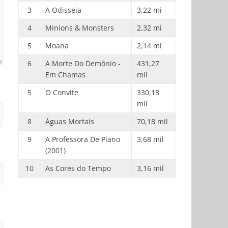
3
A Odisseia
3,22 mi
4
Minions & Monsters
2,32 mi
5
Moana
2,14 mi
6
A Morte Do Demônio -
431,27
Em Chamas
mil
5
O Convite
330,18
mil
8
Águas Mortais
70,18 mil
9
A Professora De Piano
3,68 mil
(2001)
10
As Cores do Tempo
3,16 mil