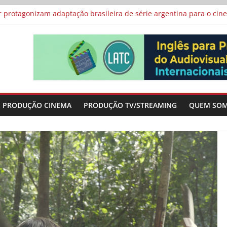
 protagonizam adaptação brasileira de série argentina para o cin
vismo e divide prêmio principal entre “Manas” e “O Agente Secreto”
-metragens sobre envelhecimento criados a partir de histórias de
a”, “Os Feiticeiros Inocentes” e filme-tributo de Wajda a Zbigniew
icamente” será exibida no Festival de Toronto
PRODUÇÃO CINEMA
PRODUÇÃO TV/STREAMING
QUEM SO