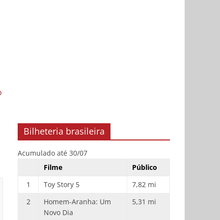
o
Bilheteria brasileira
Acumulado até 30/07
Filme
Público
1
Toy Story 5
7,82 mi
2
Homem-Aranha: Um
5,31 mi
Novo Dia