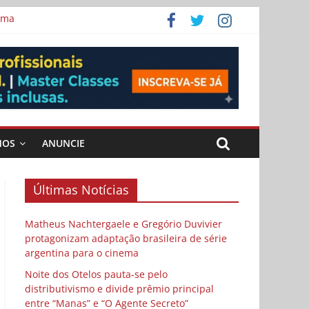
ema
 vida
 Cybulski
MOS
ANUNCIE
Últimas Notícias
Matheus Nachtergaele e Gregório Duvivier
protagonizam adaptação brasileira de série
argentina para o cinema
Noite dos Otelos pauta-se pelo
distributivismo e divide prêmio principal
entre “Manas” e “O Agente Secreto”