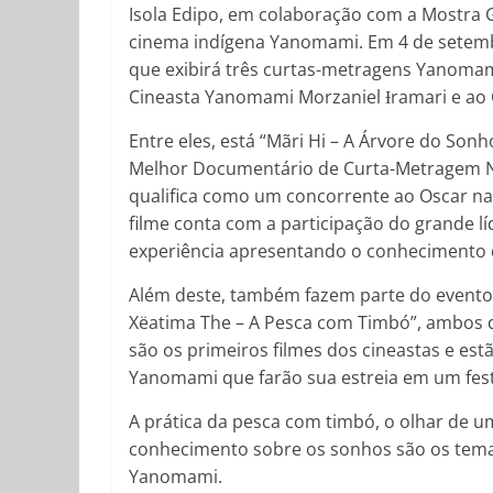
Isola Edipo, em colaboração com a Mostra G
cinema indígena Yanomami. Em 4 de setembro
que exibirá três curtas-metragens Yanomam
Cineasta Yanomami Morzaniel Ɨramari e ao
Entre eles, está “Mãri Hi – A Árvore do Sonh
Melhor Documentário de Curta-Metragem Nac
qualifica como um concorrente ao Oscar n
filme conta com a participação do grande 
experiência apresentando o conhecimento
Além deste, também fazem parte do evento
Xëatima The – A Pesca com Timbó”, ambos d
são os primeiros filmes dos cineastas e est
Yanomami que farão sua estreia em um festi
A prática da pesca com timbó, o olhar de 
conhecimento sobre os sonhos são os temas 
Yanomami.