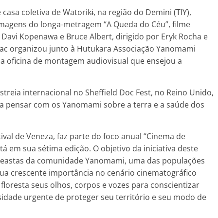
e casa coletiva de Watorikɨ, na região do Demini (TIY),
ilmagens do longa-metragem “A Queda do Céu”, filme
Davi Kopenawa e Bruce Albert, dirigido por Eryk Rocha e
uac organizou junto à Hutukara Associação Yanomami
uma oficina de montagem audiovisual que ensejou a
streia internacional no Sheffield Doc Fest, no Reino Unido,
s a pensar com os Yanomami sobre a terra e a saúde dos
tival de Veneza, faz parte do foco anual “Cinema de
tá em sua sétima edição. O objetivo da iniciativa deste
 cineastas da comunidade Yanomami, uma das populações
ua crescente importância no cenário cinematográfico
 floresta seus olhos, corpos e vozes para conscientizar
idade urgente de proteger seu território e seu modo de