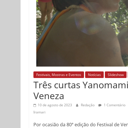
Festivais, Mostras e Eventos
Notícias
Slideshow
Três curtas Yanomami 
Veneza
10 de agosto de 2023
Redação
1 Comentário
Ɨramari
Por ocasião da 80ª edição do Festival de Ve