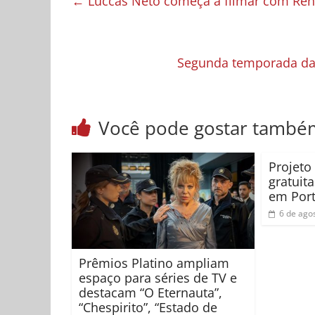
←
Luccas Neto começa a filmar com Ren
Segunda temporada da s
Você pode gostar també
Projeto
gratuit
em Port
6 de ago
Prêmios Platino ampliam
espaço para séries de TV e
destacam “O Eternauta”,
“Chespirito”, “Estado de