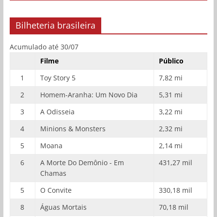
Bilheteria brasileira
Acumulado até 30/07
Filme
Público
1
Toy Story 5
7,82 mi
2
Homem-Aranha: Um Novo Dia
5,31 mi
3
A Odisseia
3,22 mi
4
Minions & Monsters
2,32 mi
5
Moana
2,14 mi
6
A Morte Do Demônio - Em
431,27 mil
Chamas
5
O Convite
330,18 mil
8
Águas Mortais
70,18 mil