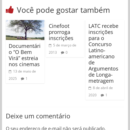
Você pode gostar também
Cinefoot
LATC recebe
prorroga
inscrições
inscrições
para o
Concurso
Documentári
5 de março de
Latino-
o “O Bem
2013
0
americano
Virá” estreia
de
nos cinemas
Argumentos
13 de maio de
de Longa-
2025
1
metragem
8 de abril de
2020
1
Deixe um comentário
O seu endereço de e-mail não será publicado.