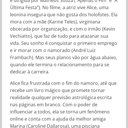
e dirigida por Matheus Souza (“Apenas o Fim” e “A
Última Festa”). No filme, a atriz vive Alice, uma
leonina insegura que não gosta dos holofotes. Ela
mora com a mãe (Karine Teles), virginiana
obcecada por organização, e com o irmão (Kevin
Vechiatto), que faz de tudo para atazanar sua
vida. Seu sonho é conquistar o primeiro emprego
e ir morar com o namorado (André Luiz
Frambach). Mas seus planos vão por água abaixo,
quando ele termina o relacionamento para se
dedicar à carreira.
Alice fica frustrada com o fim do namoro, até que
recebe um livro mágico que promete tornar
realidade qualquer previsão astrológica escrita
nas páginas em branco. Com o poder de
influenciar a todos, ela se torna um fenômeno
online e conta com a ajuda da melhor amiga
Marina (Caroline Dallarosa), uma pisciana