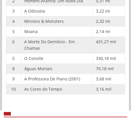
2
Homem-Aranha: Um Novo Dia
5,31 mi
3
A Odisseia
3,22 mi
4
Minions & Monsters
2,32 mi
5
Moana
2,14 mi
6
A Morte Do Demônio - Em
431,27 mil
Chamas
5
O Convite
330,18 mil
8
Águas Mortais
70,18 mil
9
A Professora De Piano (2001)
3,68 mil
10
As Cores do Tempo
3,16 mil