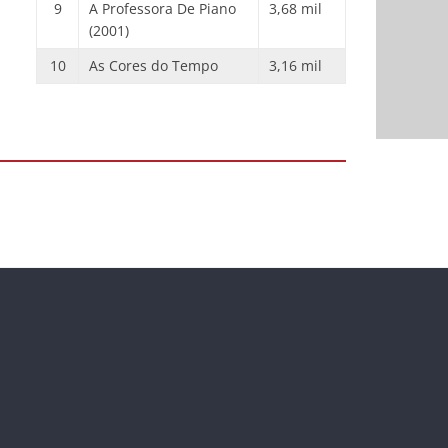
9
A Professora De Piano
3,68 mil
(2001)
10
As Cores do Tempo
3,16 mil