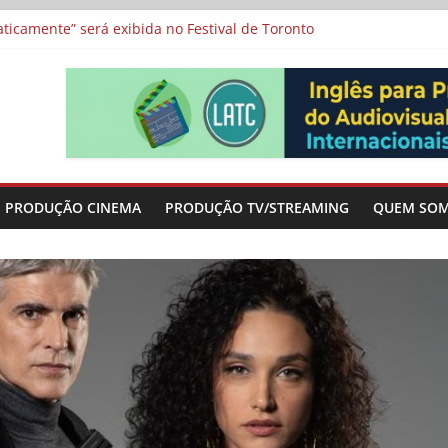
a”, “Os Feiticeiros Inocentes” e filme-tributo de Wajda a Zbigniew
icamente” será exibida no Festival de Toronto
 protagonizam adaptação brasileira de série argentina para o cin
vismo e divide prêmio principal entre “Manas” e “O Agente Secreto”
-metragens sobre envelhecimento criados a partir de histórias de
PRODUÇÃO CINEMA
PRODUÇÃO TV/STREAMING
QUEM SO