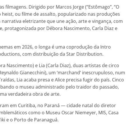
as filmagens. Dirigido por Marcos Jorge (“Estômago”, “O
 heist, ou filme de assalto, popularizado nas produções
arrativa eletrizante que une ação, arte e vingança, com
nte, protagonizada por Débora Nascimento, Carla Diaz e
inemas em 2026, o longa é uma coprodução da Intro
oductions, com distribuição da Star Distribution.
a Nascimento) e Lia (Carla Diaz), duas artistas de circo
(Reynaldo Gianecchini), um ‘marchand’ inescrupuloso, num
aídas, Lia acaba presa e Alice precisa fugir do país. Cinco
oubando o museu administrado pelo traidor do passado,
ma verdadeira obra de arte.
ram em Curitiba, no Paraná — cidade natal do diretor
emblemáticos como o Museu Oscar Niemeyer, MIS, Casa
’iki e o Porto de Paranaguá.