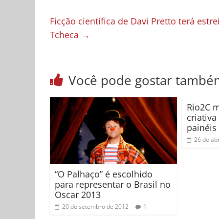
Ficção científica de Davi Pretto terá estr
Tcheca
→
Você pode gostar també
Rio2C m
criativ
painéis
26 de abr
“O Palhaço” é escolhido
para representar o Brasil no
Oscar 2013
20 de setembro de 2012
1