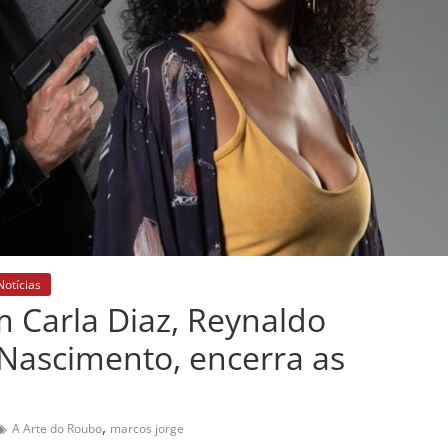
Notícias
m Carla Diaz, Reynaldo
Nascimento, encerra as
,
A Arte do Roubo
marcos jorge