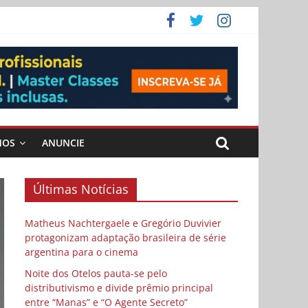
 Cybulski
ema
 vida
MOS
ANUNCIE
Últimas Notícias
Matheus Nachtergaele e Gregório Duvivier
protagonizam adaptação brasileira de série
argentina para o cinema
Noite dos Otelos pauta-se pelo
distributivismo e divide prêmio principal
entre “Manas” e “O Agente Secreto”