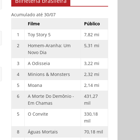
Bilheteria brasileira
Acumulado até 30/07
Filme
Público
1
Toy Story 5
7,82 mi
2
Homem-Aranha: Um
5,31 mi
Novo Dia
3
A Odisseia
3,22 mi
4
Minions & Monsters
2,32 mi
5
Moana
2,14 mi
6
A Morte Do Demônio -
431,27
Em Chamas
mil
5
O Convite
330,18
mil
8
Águas Mortais
70,18 mil