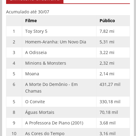
Acumulado até 30/07
Filme
Público
1
Toy Story 5
7,82 mi
2
Homem-Aranha: Um Novo Dia
5,31 mi
3
A Odisseia
3,22 mi
4
Minions & Monsters
2,32 mi
5
Moana
2,14 mi
6
A Morte Do Demônio - Em
431,27 mil
Chamas
5
O Convite
330,18 mil
8
Águas Mortais
70,18 mil
9
A Professora De Piano (2001)
3,68 mil
10
As Cores do Tempo
3,16 mil