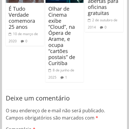
abertas para
oficinas
É Tudo
Olhar de
gratuitas
Verdade
Cinema
comemora
exibe
2 de outubro de
25 anos
“Cloud”, na
2014
0
Ópera de
10 de março de
Arame, e
2020
0
ocupa
“cartões
postais” de
Curitiba
8 de junho de
2025
1
Deixe um comentário
O seu endereço de e-mail não será publicado.
Campos obrigatórios são marcados com
*