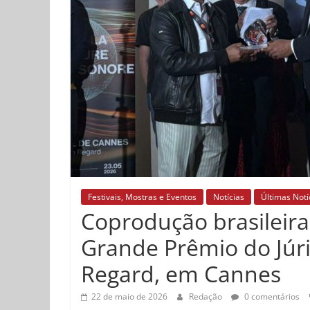
Festivais, Mostras e Eventos
Notícias
Últimas Notí
Coprodução brasileira
Grande Prêmio do Júri
Regard, em Cannes
22 de maio de 2026
Redação
0 comentários