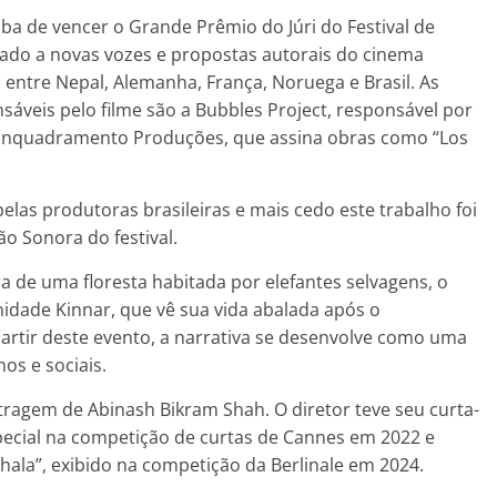
a de vencer o Grande Prêmio do Júri do Festival de
ado a novas vozes e propostas autorais do cinema
ntre Nepal, Alemanha, França, Noruega e Brasil. As
sáveis pelo filme são a Bubbles Project, responsável por
 a Enquadramento Produções, que assina obras como “Los
pelas produtoras brasileiras e mais cedo este trabalho foi
o Sonora do festival.
a de uma floresta habitada por elefantes selvagens, o
idade Kinnar, que vê sua vida abalada após o
artir deste evento, a narrativa se desenvolve como uma
mos e sociais.
tragem de Abinash Bikram Shah. O diretor teve seu curta-
cial na competição de curtas de Cannes em 2022 e
ala”, exibido na competição da Berlinale em 2024.