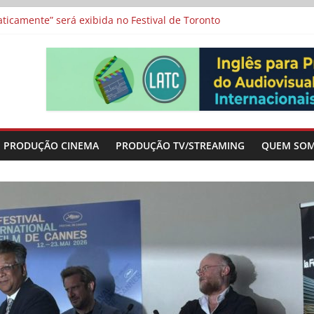
a”, “Os Feiticeiros Inocentes” e filme-tributo de Wajda a Zbigniew
icamente” será exibida no Festival de Toronto
 protagonizam adaptação brasileira de série argentina para o cin
vismo e divide prêmio principal entre “Manas” e “O Agente Secreto”
-metragens sobre envelhecimento criados a partir de histórias de
PRODUÇÃO CINEMA
PRODUÇÃO TV/STREAMING
QUEM SO