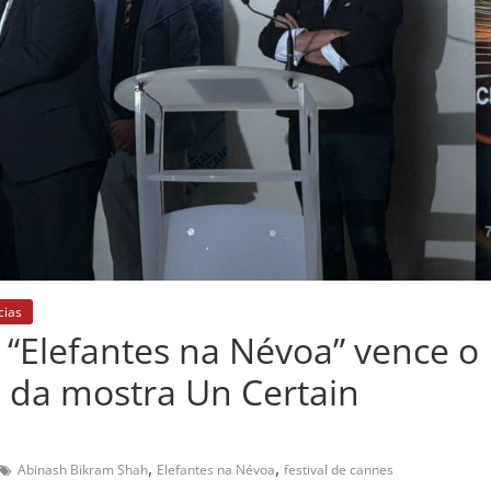
cias
 “Elefantes na Névoa” vence o
 da mostra Un Certain
,
,
Abinash Bikram Shah
Elefantes na Névoa
festival de cannes