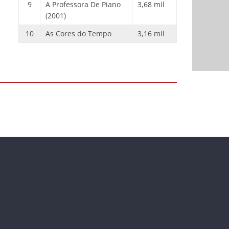
9
A Professora De Piano
3,68 mil
(2001)
10
As Cores do Tempo
3,16 mil