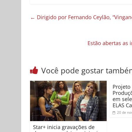
←
Dirigido por Fernando Ceylão, “Vinganç
Estão abertas as
Você pode gostar també
Projeto 
Produç
em sele
ELAS Ca
20 de no
Star+ inicia gravações de