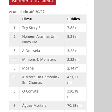
Bilheteria brasileira
Acumulado até 30/07
Filme
Público
1
Toy Story 5
7,82 mi
2
Homem-Aranha: Um
5,31 mi
Novo Dia
3
A Odisseia
3,22 mi
4
Minions & Monsters
2,32 mi
5
Moana
2,14 mi
6
A Morte Do Demônio -
431,27
Em Chamas
mil
5
O Convite
330,18
mil
8
Águas Mortais
70,18 mil