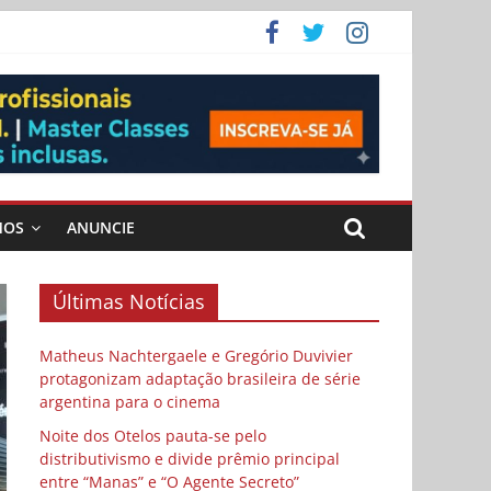
 Cybulski
ema
 vida
MOS
ANUNCIE
Últimas Notícias
Matheus Nachtergaele e Gregório Duvivier
protagonizam adaptação brasileira de série
argentina para o cinema
Noite dos Otelos pauta-se pelo
distributivismo e divide prêmio principal
entre “Manas” e “O Agente Secreto”