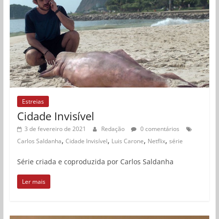
Estreias
Cidade Invisível
3 de fevereiro de 2021
Redação
0 comentários
,
,
,
,
Carlos Saldanha
Cidade Invisível
Luis Carone
Netflix
série
Série criada e coproduzida por Carlos Saldanha
Ler mais