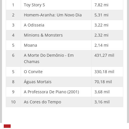
1
Toy Story 5
7,82 mi
2
Homem-Aranha: Um Novo Dia
5,31 mi
3
A Odisseia
3,22 mi
4
Minions & Monsters
2,32 mi
5
Moana
2,14 mi
6
A Morte Do Demônio - Em
431,27 mil
Chamas
5
O Convite
330,18 mil
8
Águas Mortais
70,18 mil
9
A Professora De Piano (2001)
3,68 mil
10
As Cores do Tempo
3,16 mil