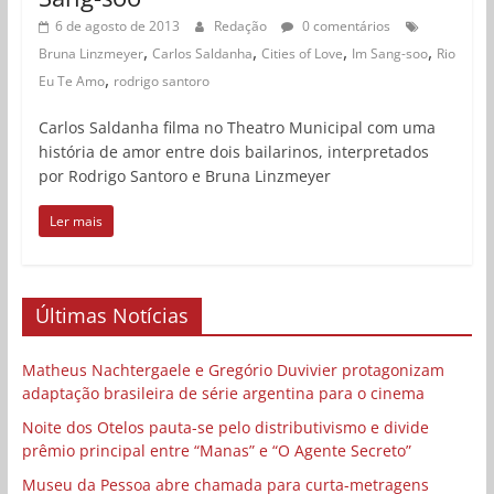
6 de agosto de 2013
Redação
0 comentários
,
,
,
,
Bruna Linzmeyer
Carlos Saldanha
Cities of Love
Im Sang-soo
Rio
,
Eu Te Amo
rodrigo santoro
Carlos Saldanha filma no Theatro Municipal com uma
história de amor entre dois bailarinos, interpretados
por Rodrigo Santoro e Bruna Linzmeyer
Ler mais
Últimas Notícias
Matheus Nachtergaele e Gregório Duvivier protagonizam
adaptação brasileira de série argentina para o cinema
Noite dos Otelos pauta-se pelo distributivismo e divide
prêmio principal entre “Manas” e “O Agente Secreto”
Museu da Pessoa abre chamada para curta-metragens