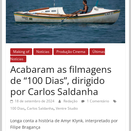
Making of
Notícias
Produção Cinema
Últimas
Notícias
Acabaram as filmagens
de “100 Dias”, dirigido
por Carlos Saldanha
18 de setembro de 2024
Redação
1 Comentário
,
,
100 Dias
Carlos Saldanha
Ventre Studio
Longa conta a história de Amyr Klynk, interpretado por
Filipe Bragança