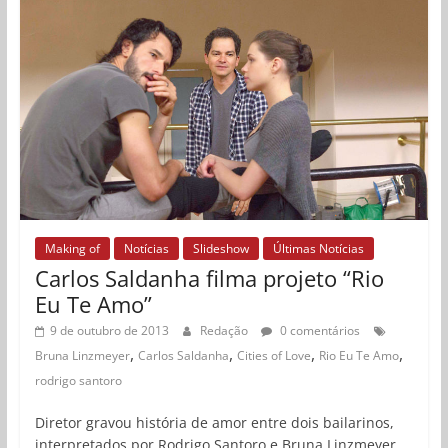
Making of
Notícias
Slideshow
Últimas Notícias
Carlos Saldanha filma projeto “Rio
Eu Te Amo”
9 de outubro de 2013
Redação
0 comentários
,
,
,
,
Bruna Linzmeyer
Carlos Saldanha
Cities of Love
Rio Eu Te Amo
rodrigo santoro
Diretor gravou história de amor entre dois bailarinos,
interpretados por Rodrigo Santoro e Bruna Linzmeyer