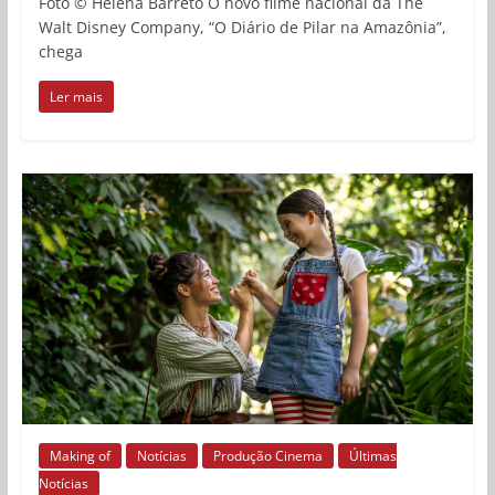
Foto © Helena Barreto O novo filme nacional da The
Walt Disney Company, “O Diário de Pilar na Amazônia”,
chega
Ler mais
Making of
Notícias
Produção Cinema
Últimas
Notícias