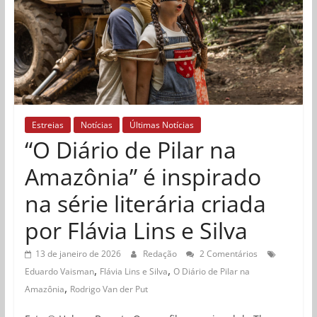
Estreias
Notícias
Últimas Notícias
“O Diário de Pilar na
Amazônia” é inspirado
na série literária criada
por Flávia Lins e Silva
13 de janeiro de 2026
Redação
2 Comentários
,
,
Eduardo Vaisman
Flávia Lins e Silva
O Diário de Pilar na
,
Amazônia
Rodrigo Van der Put