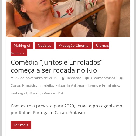
Making of
Notícias
Produção Cinema
Últimas
Notícias
Comédia “Juntos e Enrolados”
começa a ser rodada no Rio
22 de novembro de 2019
Redação
0 comentários
,
,
,
,
Cacau Protásio
comédia
Eduardo Vaisman
Juntos e Enrolados
,
making of
Rodrigo Van der Put
Com estreia prevista para 2020, longa é protagonizado
por Rafael Portugal e Cacau Protásio
Ler mais