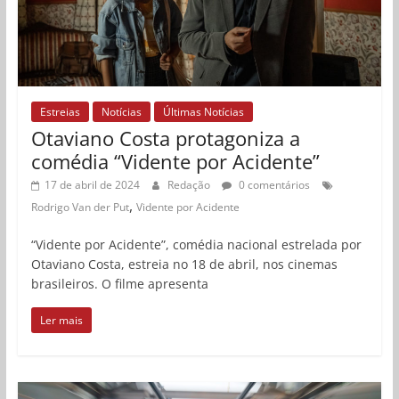
Estreias
Notícias
Últimas Notícias
Otaviano Costa protagoniza a
comédia “Vidente por Acidente”
17 de abril de 2024
Redação
0 comentários
,
Rodrigo Van der Put
Vidente por Acidente
“Vidente por Acidente”, comédia nacional estrelada por
Otaviano Costa, estreia no 18 de abril, nos cinemas
brasileiros. O filme apresenta
Ler mais