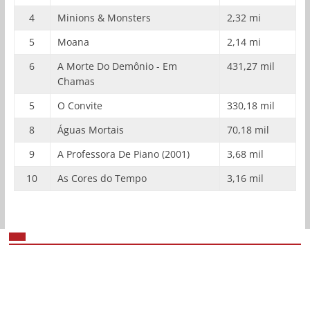
4
Minions & Monsters
2,32 mi
5
Moana
2,14 mi
6
A Morte Do Demônio - Em
431,27 mil
Chamas
5
O Convite
330,18 mil
8
Águas Mortais
70,18 mil
9
A Professora De Piano (2001)
3,68 mil
10
As Cores do Tempo
3,16 mil