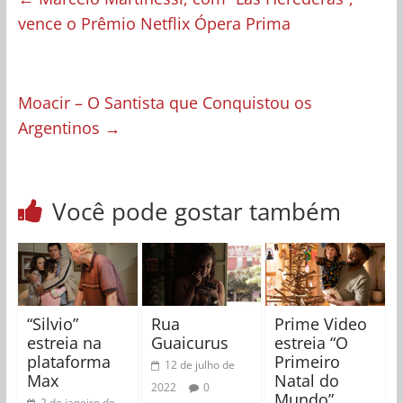
vence o Prêmio Netflix Ópera Prima
Moacir – O Santista que Conquistou os
Argentinos
→
Você pode gostar também
“Silvio”
Rua
Prime Video
estreia na
Guaicurus
estreia “O
plataforma
Primeiro
12 de julho de
Max
Natal do
2022
0
Mundo”
2 de janeiro de