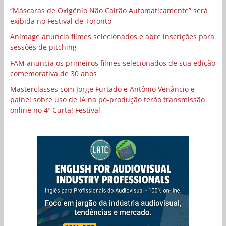
“Máscaras de Oxigênio Não Cairão Automaticamente” será
exibida no Festival de Toronto
Animage anuncia filmes selecionados e abre inscrições para
sessões de pitching
FAM anuncia os primeiros filmes selecionados de sua edição
comemorativa de 30 anos
Masterclasses com Jorge Furtado e Antônio Venâncio e
painel sobre uso de IA na pó-produção terão transmissão
online no 4º Curta! Festival