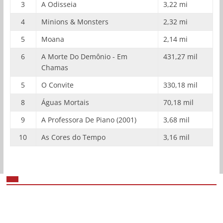
3
A Odisseia
3,22 mi
4
Minions & Monsters
2,32 mi
5
Moana
2,14 mi
6
A Morte Do Demônio - Em
431,27 mil
Chamas
5
O Convite
330,18 mil
8
Águas Mortais
70,18 mil
9
A Professora De Piano (2001)
3,68 mil
10
As Cores do Tempo
3,16 mil