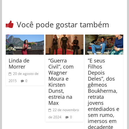
Você pode gostar também
Linda de
“Guerra
”E seus
Morrer
Civil”, com
Filhos
Wagner
Depois
20 de agosto de
Moura e
Deles”, dos
2015
0
Kirsten
gêmeos
Dunst,
Boukherma,
estreia na
retrata
Max
jovens
entediados e
22 de novembro
sem rumo,
de 2024
0
imersos em
decadente