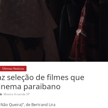
Últimas Notícias
z seleção de filmes que
cinema paraibano
Mostra Aruanda SP
Não Queira)”, de Bertrand Lira