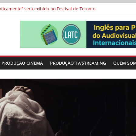
a”, “Os Feiticeiros Inocentes” e filme-tributo de Wajda a Zbigniew
icamente” será exibida no Festival de Toronto
 protagonizam adaptação brasileira de série argentina para o cin
vismo e divide prêmio principal entre “Manas” e “O Agente Secreto”
-metragens sobre envelhecimento criados a partir de histórias de
PRODUÇÃO CINEMA
PRODUÇÃO TV/STREAMING
QUEM SO