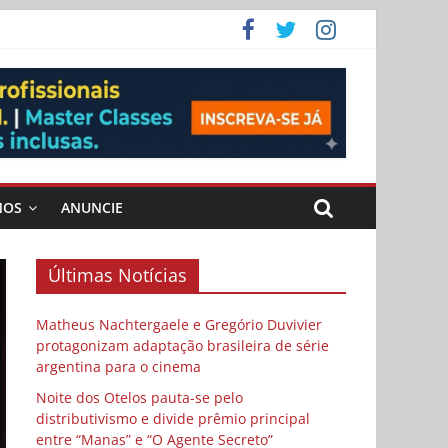
 Cybulski
ema
 vida
MOS
ANUNCIE
Últimas Notícias
Matheus Nachtergaele e Gregório Duvivier
protagonizam adaptação brasileira de série
argentina para o cinema
Noite dos Otelos pauta-se pelo
distributivismo e divide prêmio principal
entre “Manas” e “O Agente Secreto”