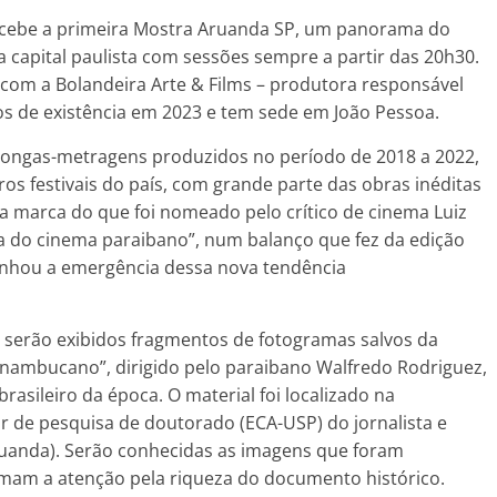
 recebe a primeira Mostra Aruanda SP, um panorama do
capital paulista com sessões sempre a partir das 20h30.
 com a Bolandeira Arte & Films – produtora responsável
os de existência em 2023 e tem sede em João Pessoa.
e longas-metragens produzidos no período de 2018 a 2022,
s festivais do país, com grande parte das obras inéditas
a marca do que foi nomeado pelo crítico de cinema Luiz
ra do cinema paraibano”, num balanço que fez da edição
unhou a emergência dessa nova tendência
 serão exibidos fragmentos de fotogramas salvos da
rnambucano”, dirigido pelo paraibano Walfredo Rodriguez,
rasileiro da época. O material foi localizado na
ir de pesquisa de doutorado (ECA-USP) do jornalista e
Aruanda). Serão conhecidas as imagens que foram
amam a atenção pela riqueza do documento histórico.