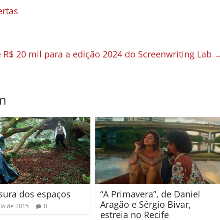
ertas
e R$ 20 mil para a edição 2024 do Screenwriting Lab
m
sura dos espaços
“A Primavera”, de Daniel
Aragão e Sérgio Bivar,
io de 2015
0
estreia no Recife