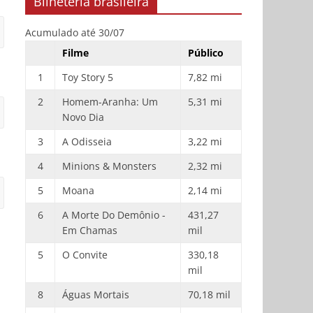
Bilheteria brasileira
Acumulado até 30/07
Filme
Público
1
Toy Story 5
7,82 mi
2
Homem-Aranha: Um
5,31 mi
Novo Dia
3
A Odisseia
3,22 mi
4
Minions & Monsters
2,32 mi
5
Moana
2,14 mi
6
A Morte Do Demônio -
431,27
Em Chamas
mil
5
O Convite
330,18
mil
8
Águas Mortais
70,18 mil