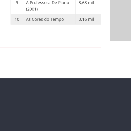
9
A Professora De Piano
3,68 mil
(2001)
10
As Cores do Tempo
3,16 mil