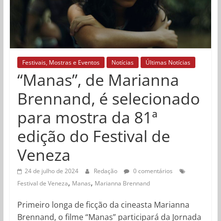
Festivais, Mostras e Eventos
Notícias
Últimas Notícias
“Manas”, de Marianna
Brennand, é selecionado
para mostra da 81ª
edição do Festival de
Veneza
24 de julho de 2024
Redação
0 comentários
,
,
Festival de Veneza
Manas
Marianna Brennand
Primeiro longa de ficção da cineasta Marianna
Brennand, o filme “Manas” participará da Jornada