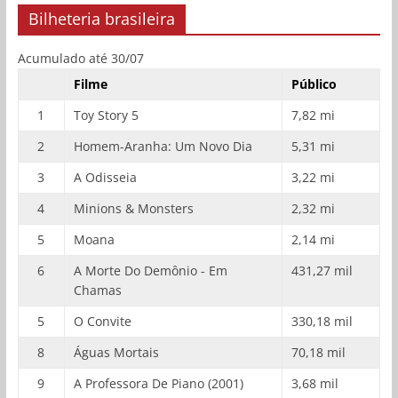
Bilheteria brasileira
Acumulado até 30/07
Filme
Público
1
Toy Story 5
7,82 mi
2
Homem-Aranha: Um Novo Dia
5,31 mi
3
A Odisseia
3,22 mi
4
Minions & Monsters
2,32 mi
5
Moana
2,14 mi
6
A Morte Do Demônio - Em
431,27 mil
Chamas
5
O Convite
330,18 mil
8
Águas Mortais
70,18 mil
9
A Professora De Piano (2001)
3,68 mil