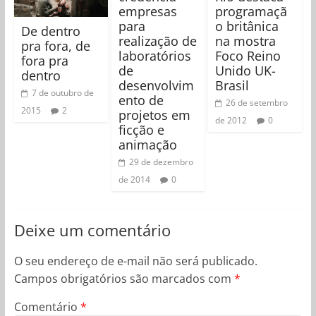
empresas
programaçã
para
o britânica
De dentro
realização de
na mostra
pra fora, de
laboratórios
Foco Reino
fora pra
de
Unido UK-
dentro
desenvolvim
Brasil
7 de outubro de
ento de
26 de setembro
2015
2
projetos em
de 2012
0
ficção e
animação
29 de dezembro
de 2014
0
Deixe um comentário
O seu endereço de e-mail não será publicado.
Campos obrigatórios são marcados com
*
Comentário
*