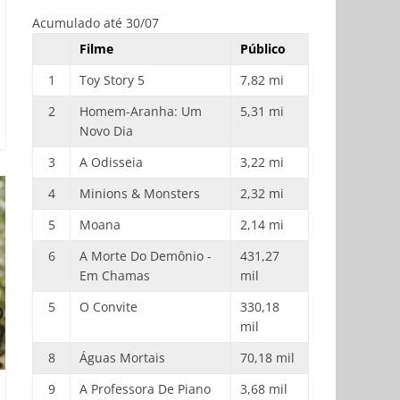
Acumulado até 30/07
Filme
Público
1
Toy Story 5
7,82 mi
2
Homem-Aranha: Um
5,31 mi
Novo Dia
3
A Odisseia
3,22 mi
4
Minions & Monsters
2,32 mi
5
Moana
2,14 mi
6
A Morte Do Demônio -
431,27
Em Chamas
mil
5
O Convite
330,18
mil
8
Águas Mortais
70,18 mil
9
A Professora De Piano
3,68 mil