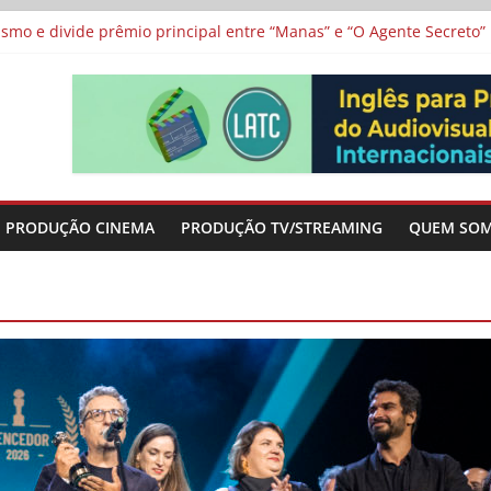
 protagonizam adaptação brasileira de série argentina para o cin
vismo e divide prêmio principal entre “Manas” e “O Agente Secreto”
 de Poker da Última Meia Década no Cinema e na TV
al Curta Cinema
lunos de escolas públicas
PRODUÇÃO CINEMA
PRODUÇÃO TV/STREAMING
QUEM SO