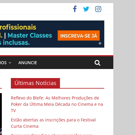
ema
MOS
ANUNCIE
Últimas Notícias
Reflexo do Blefe: As Melhores Produções de
Poker da Última Meia Década no Cinema e na
TV
Estão abertas as inscrições para o Festival
Curta Cinema