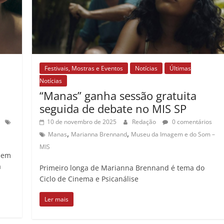
Festivais, Mostras e Eventos
Notícias
Últimas
Notícias
“Manas” ganha sessão gratuita
seguida de debate no MIS SP
10 de novembro de 2025
Redação
0 comentários
,
,
Manas
Marianna Brennand
Museu da Imagem e do Som –
MIS
 em
a
Primeiro longa de Marianna Brennand é tema do
Ciclo de Cinema e Psicanálise
Ler mais