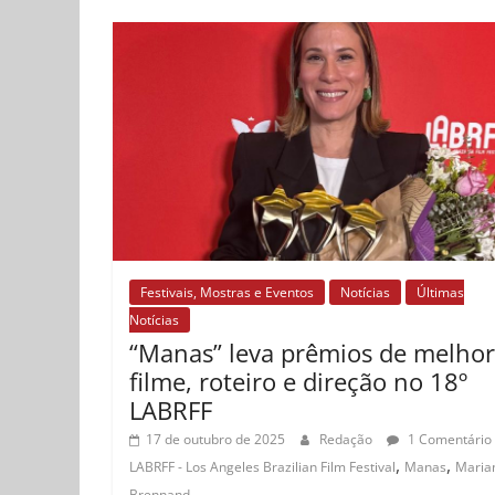
Festivais, Mostras e Eventos
Notícias
Últimas
Notícias
“Manas” leva prêmios de melhor
filme, roteiro e direção no 18º
LABRFF
17 de outubro de 2025
Redação
1 Comentário
,
,
LABRFF - Los Angeles Brazilian Film Festival
Manas
Maria
Brennand