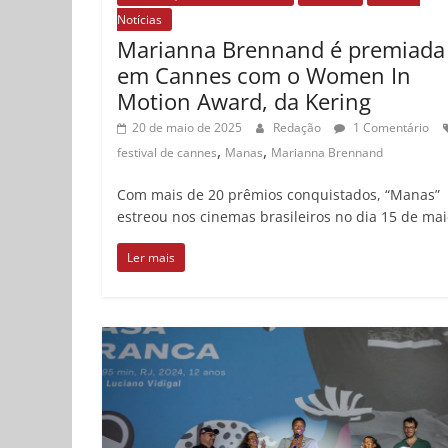
Notícias
Marianna Brennand é premiada
em Cannes com o Women In
Motion Award, da Kering
20 de maio de 2025
Redação
1 Comentário
,
,
festival de cannes
Manas
Marianna Brennand
Com mais de 20 prêmios conquistados, “Manas”
estreou nos cinemas brasileiros no dia 15 de ma
Ler mais