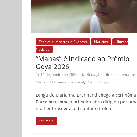
Festivais, Mostras e Eventos
Notícias
Últimas
Notícias
“Manas” é indicado ao Prêmio
Goya 2026
14 de janeiro de 2026
Redação
0 comentários
,
,
Manas
Marianna Brennand
Prêmio Goya
Longa de Marianna Brennand chega à cerimônia
Barcelona como a primeira obra dirigida por um
mulher brasileira a disputar o troféu
Ler mais