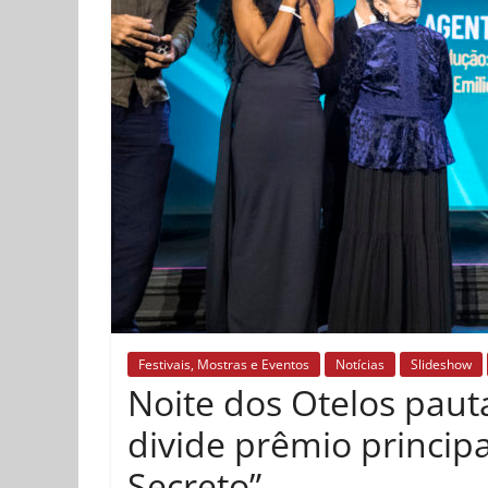
Festivais, Mostras e Eventos
Notícias
Slideshow
Noite dos Otelos pauta
divide prêmio princip
Secreto”