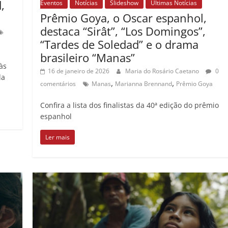
,
Eventos
Notícias
Slideshow
Últimas Notícias
Prêmio Goya, o Oscar espanhol,
destaca “Sirât”, “Los Domingos”,
“Tardes de Soledad” e o drama
brasileiro “Manas”
às
16 de janeiro de 2026
Maria do Rosário Caetano
0
da
,
,
comentários
Manas
Marianna Brennand
Prêmio Goya
Confira a lista dos finalistas da 40ª edição do prêmio
espanhol
Ler mais