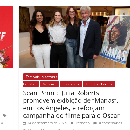
Festivais, Mostras e
Eventos
Notícias
Slideshow
Últimas Notícias
Sean Penn e Julia Roberts
promovem exibição de “Manas”,
em Los Angeles, e reforçam
campanha do filme para o Oscar
na
14 de setembro de 2025
Redação
0 comentários
,