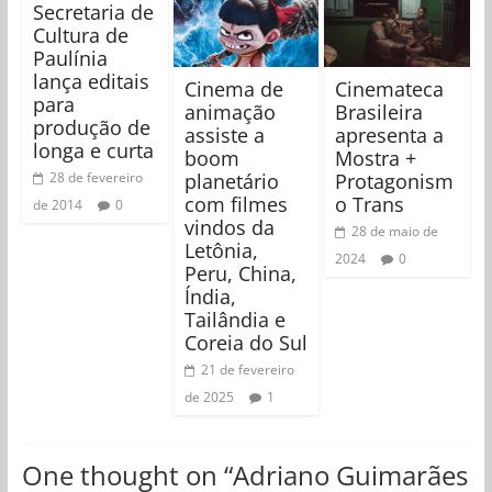
Secretaria de
Cultura de
Paulínia
lança editais
Cinema de
Cinemateca
para
animação
Brasileira
produção de
assiste a
apresenta a
longa e curta
boom
Mostra +
planetário
Protagonism
28 de fevereiro
com filmes
o Trans
de 2014
0
vindos da
28 de maio de
Letônia,
2024
0
Peru, China,
Índia,
Tailândia e
Coreia do Sul
21 de fevereiro
de 2025
1
One thought on “
Adriano Guimarães