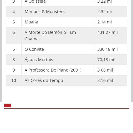
3
A Odisseia
3,22 mi
4
Minions & Monsters
2,32 mi
5
Moana
2,14 mi
6
A Morte Do Demônio - Em
431,27 mil
Chamas
5
O Convite
330,18 mil
8
Águas Mortais
70,18 mil
9
A Professora De Piano (2001)
3,68 mil
10
As Cores do Tempo
3,16 mil