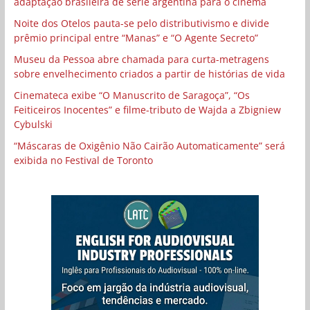
adaptação brasileira de série argentina para o cinema
Noite dos Otelos pauta-se pelo distributivismo e divide
prêmio principal entre “Manas” e “O Agente Secreto”
Museu da Pessoa abre chamada para curta-metragens
sobre envelhecimento criados a partir de histórias de vida
Cinemateca exibe “O Manuscrito de Saragoça”, “Os
Feiticeiros Inocentes” e filme-tributo de Wajda a Zbigniew
Cybulski
“Máscaras de Oxigênio Não Cairão Automaticamente” será
exibida no Festival de Toronto