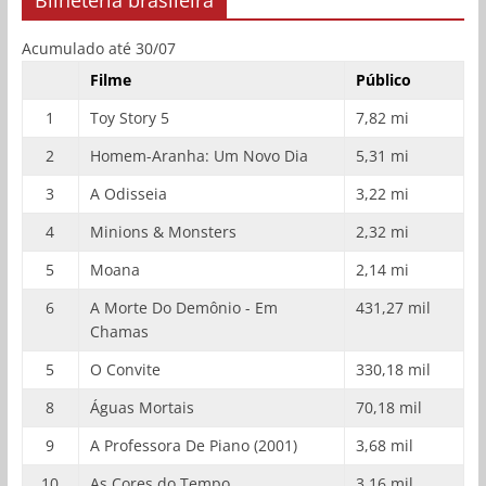
Bilheteria brasileira
Acumulado até 30/07
Filme
Público
1
Toy Story 5
7,82 mi
2
Homem-Aranha: Um Novo Dia
5,31 mi
3
A Odisseia
3,22 mi
4
Minions & Monsters
2,32 mi
5
Moana
2,14 mi
6
A Morte Do Demônio - Em
431,27 mil
Chamas
5
O Convite
330,18 mil
8
Águas Mortais
70,18 mil
9
A Professora De Piano (2001)
3,68 mil
10
As Cores do Tempo
3,16 mil