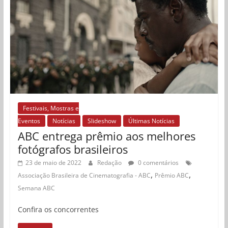
Festivais, Mostras e
Eventos
Notícias
Slideshow
Últimas Notícias
ABC entrega prêmio aos melhores
fotógrafos brasileiros
23 de maio de 2022
Redação
0 comentários
,
,
Associação Brasileira de Cinematografia - ABC
Prêmio ABC
Semana ABC
Confira os concorrentes