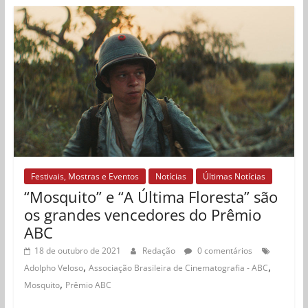
Festivais, Mostras e Eventos
Notícias
Últimas Notícias
“Mosquito” e “A Última Floresta” são
os grandes vencedores do Prêmio
ABC
18 de outubro de 2021
Redação
0 comentários
,
,
Adolpho Veloso
Associação Brasileira de Cinematografia - ABC
,
Mosquito
Prêmio ABC