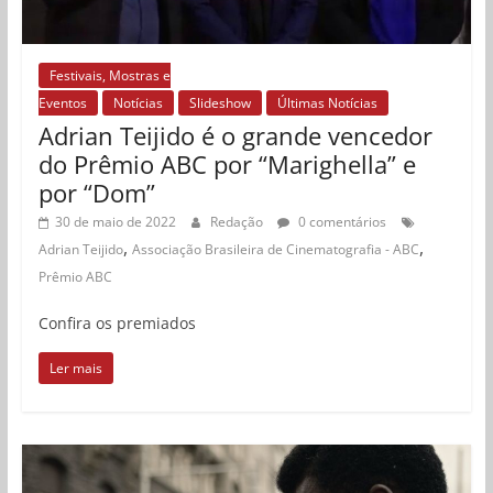
Festivais, Mostras e
Eventos
Notícias
Slideshow
Últimas Notícias
Adrian Teijido é o grande vencedor
do Prêmio ABC por “Marighella” e
por “Dom”
30 de maio de 2022
Redação
0 comentários
,
,
Adrian Teijido
Associação Brasileira de Cinematografia - ABC
Prêmio ABC
Confira os premiados
Ler mais