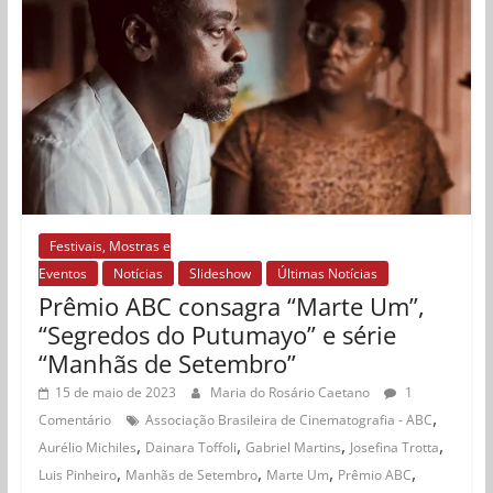
Festivais, Mostras e
Eventos
Notícias
Slideshow
Últimas Notícias
Prêmio ABC consagra “Marte Um”,
“Segredos do Putumayo” e série
“Manhãs de Setembro”
15 de maio de 2023
Maria do Rosário Caetano
1
,
Comentário
Associação Brasileira de Cinematografia - ABC
,
,
,
,
Aurélio Michiles
Dainara Toffoli
Gabriel Martins
Josefina Trotta
,
,
,
,
Luis Pinheiro
Manhãs de Setembro
Marte Um
Prêmio ABC