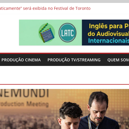
a”, “Os Feiticeiros Inocentes” e filme-tributo de Wajda a Zbigniew
icamente” será exibida no Festival de Toronto
 protagonizam adaptação brasileira de série argentina para o cin
vismo e divide prêmio principal entre “Manas” e “O Agente Secreto”
-metragens sobre envelhecimento criados a partir de histórias de
PRODUÇÃO CINEMA
PRODUÇÃO TV/STREAMING
QUEM SO