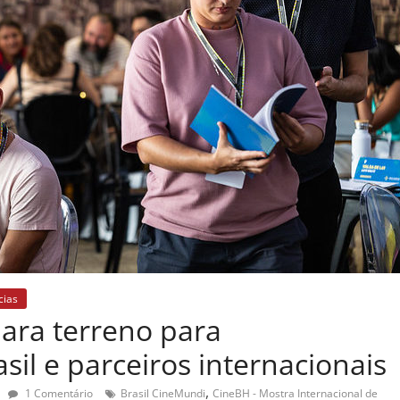
cias
ara terreno para
il e parceiros internacionais
,
1 Comentário
Brasil CineMundi
CineBH - Mostra Internacional de