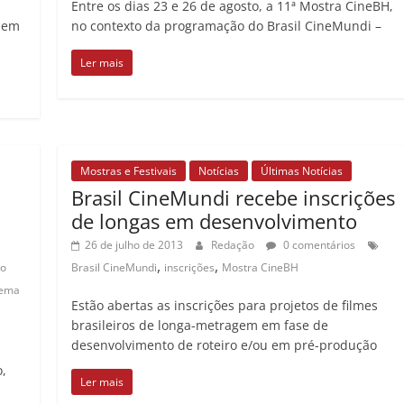
Entre os dias 23 e 26 de agosto, a 11ª Mostra CineBH,
, em
no contexto da programação do Brasil CineMundi –
Ler mais
Mostras e Festivais
Notícias
Últimas Notícias
Brasil CineMundi recebe inscrições
de longas em desenvolvimento
26 de julho de 2013
Redação
0 comentários
,
,
io
Brasil CineMundi
inscrições
Mostra CineBH
nema
Estão abertas as inscrições para projetos de filmes
brasileiros de longa-metragem em fase de
desenvolvimento de roteiro e/ou em pré-produção
,
Ler mais