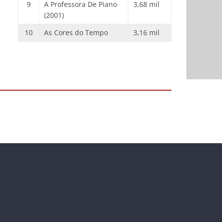
9
A Professora De Piano
3,68 mil
(2001)
10
As Cores do Tempo
3,16 mil