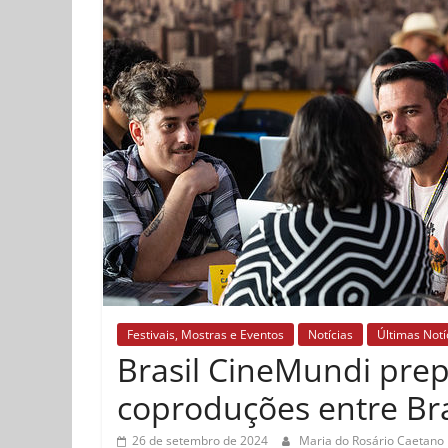
Festivais, Mostras e Eventos
Notícias
Últimas Notí
Brasil CineMundi prep
coproduções entre Bras
26 de setembro de 2024
Maria do Rosário Caetano