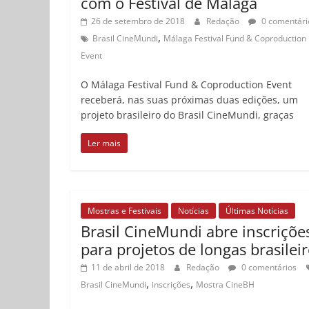
com o Festival de Málaga
26 de setembro de 2018
Redação
0 comentári
,
Brasil CineMundi
Málaga Festival Fund & Coproduction
Event
O Málaga Festival Fund & Coproduction Event
receberá, nas suas próximas duas edições, um
projeto brasileiro do Brasil CineMundi, graças
Ler mais
Mostras e Festivais
Notícias
Últimas Notícias
Brasil CineMundi abre inscriçõe
para projetos de longas brasilei
11 de abril de 2018
Redação
0 comentários
,
,
Brasil CineMundi
inscrições
Mostra CineBH