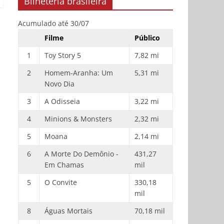
Bilheteria brasileira
Acumulado até 30/07
Filme
Público
1
Toy Story 5
7,82 mi
2
Homem-Aranha: Um
5,31 mi
Novo Dia
3
A Odisseia
3,22 mi
4
Minions & Monsters
2,32 mi
5
Moana
2,14 mi
6
A Morte Do Demônio -
431,27
Em Chamas
mil
5
O Convite
330,18
mil
8
Águas Mortais
70,18 mil