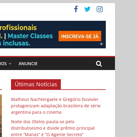
 Cybulski
ema
 vida
MOS
ANUNCIE
Últimas Notícias
Matheus Nachtergaele e Gregório Duvivier
protagonizam adaptação brasileira de série
argentina para o cinema
Noite dos Otelos pauta-se pelo
distributivismo e divide prêmio principal
entre “Manas” e “O Agente Secreto”