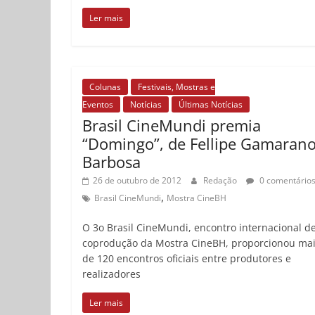
Ler mais
Colunas
Festivais, Mostras e
Eventos
Notícias
Últimas Notícias
Brasil CineMundi premia
“Domingo”, de Fellipe Gamaran
Barbosa
26 de outubro de 2012
Redação
0 comentário
,
Brasil CineMundi
Mostra CineBH
O 3o Brasil CineMundi, encontro internacional d
coprodução da Mostra CineBH, proporcionou ma
de 120 encontros oficiais entre produtores e
realizadores
Ler mais