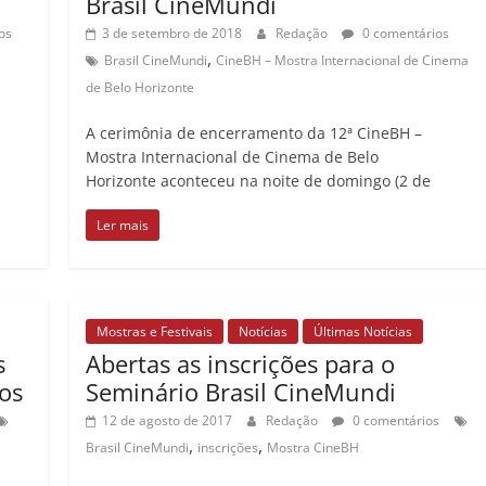
Brasil CineMundi
os
3 de setembro de 2018
Redação
0 comentários
,
Brasil CineMundi
CineBH – Mostra Internacional de Cinema
de Belo Horizonte
A cerimônia de encerramento da 12ª CineBH –
Mostra Internacional de Cinema de Belo
Horizonte aconteceu na noite de domingo (2 de
Ler mais
Mostras e Festivais
Notícias
Últimas Notícias
s
Abertas as inscrições para o
ros
Seminário Brasil CineMundi
12 de agosto de 2017
Redação
0 comentários
,
,
Brasil CineMundi
inscrições
Mostra CineBH