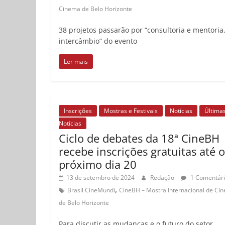
Cinema de Belo Horizonte
38 projetos passarão por “consultoria e mentoria
intercâmbio” do evento
Ler mais
Inscrições
Mostras e Festivais
Notícias
Última
Notícias
Ciclo de debates da 18ª CineBH
recebe inscrições gratuitas até o
próximo dia 20
13 de setembro de 2024
Redação
1 Comentár
,
Brasil CineMundi
CineBH – Mostra Internacional de Ci
de Belo Horizonte
Para discutir as mudanças e o futuro do setor