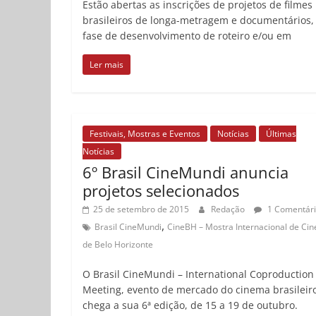
Estão abertas as inscrições de projetos de filmes
brasileiros de longa-metragem e documentários
fase de desenvolvimento de roteiro e/ou em
Ler mais
Festivais, Mostras e Eventos
Notícias
Últimas
Notícias
6º Brasil CineMundi anuncia
projetos selecionados
25 de setembro de 2015
Redação
1 Comentár
,
Brasil CineMundi
CineBH – Mostra Internacional de Ci
de Belo Horizonte
O Brasil CineMundi – International Coproduction
Meeting, evento de mercado do cinema brasileiro
chega a sua 6ª edição, de 15 a 19 de outubro.