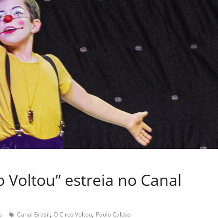
 Voltou” estreia no Canal
,
,
s
Canal Brasil
O Circo Voltou
Paulo Caldas