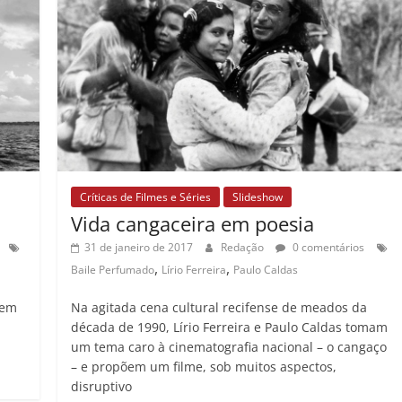
Críticas de Filmes e Séries
Slideshow
Vida cangaceira em poesia
31 de janeiro de 2017
Redação
0 comentários
,
,
Baile Perfumado
Lírio Ferreira
Paulo Caldas
 em
Na agitada cena cultural recifense de meados da
década de 1990, Lírio Ferreira e Paulo Caldas tomam
um tema caro à cinematografia nacional – o cangaço
– e propõem um filme, sob muitos aspectos,
disruptivo