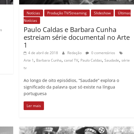
Notícias
Produção TV/Streaming
Slideshow
Últimas
Notícias
Paulo Caldas e Barbara Cunha
os
estreiam série documental no Arte
1
4 de abril de 2018
Redação
0 comentários
,
,
,
,
,
Arte 1
Barbara Cunha
canal TV
Paulo Caldas
Saudade
série
tv
Ao longo de oito episódios, “Saudade” explora o
significado da palavra que só existe na língua
portuguesa
Ler mais