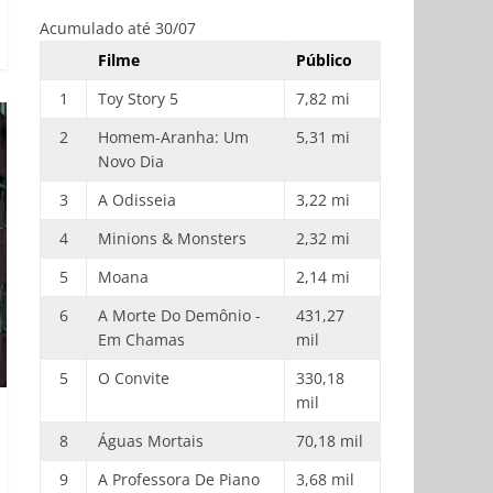
Acumulado até 30/07
Filme
Público
1
Toy Story 5
7,82 mi
2
Homem-Aranha: Um
5,31 mi
Novo Dia
3
A Odisseia
3,22 mi
4
Minions & Monsters
2,32 mi
5
Moana
2,14 mi
6
A Morte Do Demônio -
431,27
Em Chamas
mil
5
O Convite
330,18
mil
8
Águas Mortais
70,18 mil
9
A Professora De Piano
3,68 mil