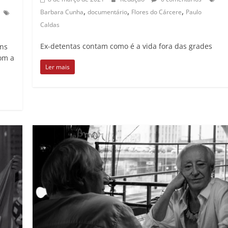
,
,
,
Barbara Cunha
documentário
Flores do Cárcere
Paulo
Caldas
Ex-detentas contam como é a vida fora das grades
ens
com a
Ler mais