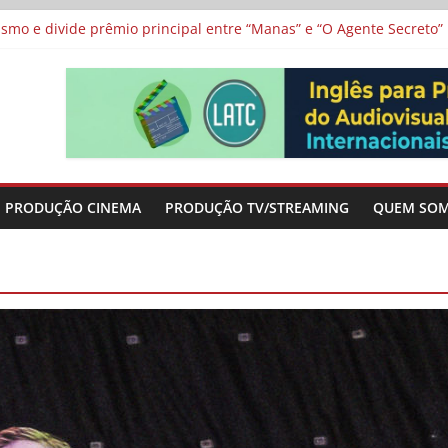
 protagonizam adaptação brasileira de série argentina para o cin
vismo e divide prêmio principal entre “Manas” e “O Agente Secreto”
 de Poker da Última Meia Década no Cinema e na TV
al Curta Cinema
lunos de escolas públicas
PRODUÇÃO CINEMA
PRODUÇÃO TV/STREAMING
QUEM SO