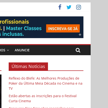
ema
MOS
ANUNCIE
Últimas Notícias
Reflexo do Blefe: As Melhores Produções de
Poker da Última Meia Década no Cinema e na
TV
Estão abertas as inscrições para o Festival
Curta Cinema