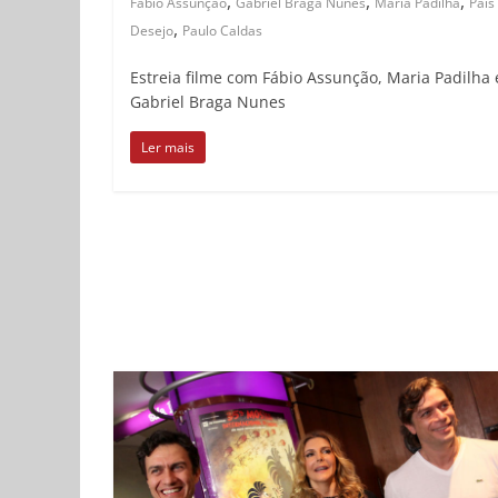
,
,
,
Fábio Assunção
Gabriel Braga Nunes
Maria Padilha
País
,
Desejo
Paulo Caldas
Estreia filme com Fábio Assunção, Maria Padilha 
Gabriel Braga Nunes
Ler mais