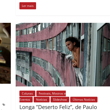
Ler mais
Colunas
Festivais, Mostras e
Eventos
Notícias
Slideshow
Últimas Notícias
Longa “Deserto Feliz”, de Paulo