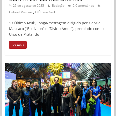
25 de agosto de 2025
Redação
2 Comentários
,
Gabriel Mascaro
O Último Azul
“O Último Azul”, longa-metragem dirigido por Gabriel
Mascaro (“Boi Neon” e “Divino Amor”), premiado com o
Urso de Prata, do
Ler mais