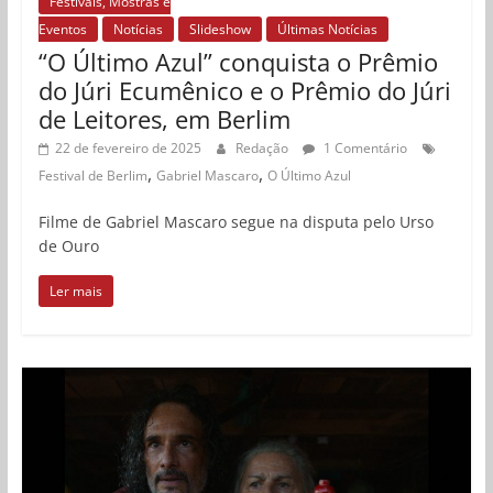
Festivais, Mostras e
Eventos
Notícias
Slideshow
Últimas Notícias
“O Último Azul” conquista o Prêmio
do Júri Ecumênico e o Prêmio do Júri
de Leitores, em Berlim
22 de fevereiro de 2025
Redação
1 Comentário
,
,
Festival de Berlim
Gabriel Mascaro
O Último Azul
Filme de Gabriel Mascaro segue na disputa pelo Urso
de Ouro
Ler mais