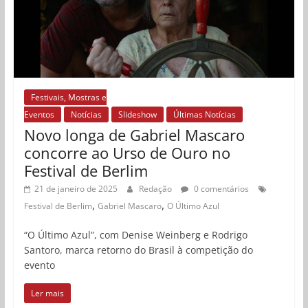
Festivais, Mostras e
Eventos
Notícias
Slideshow
Últimas Notícias
Novo longa de Gabriel Mascaro
concorre ao Urso de Ouro no
Festival de Berlim
21 de janeiro de 2025
Redação
0 comentários
,
,
Festival de Berlim
Gabriel Mascaro
O Último Azul
“O Último Azul”, com Denise Weinberg e Rodrigo
Santoro, marca retorno do Brasil à competição do
evento
Ler mais