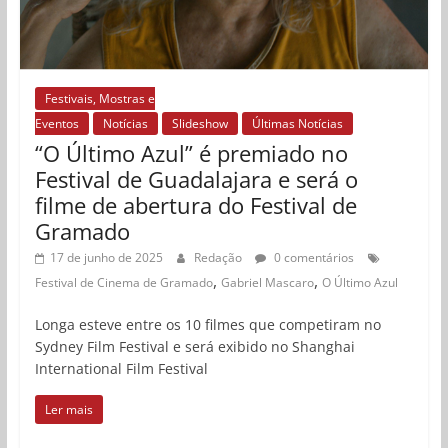
Festivais, Mostras e
Eventos
Notícias
Slideshow
Últimas Notícias
“O Último Azul” é premiado no
Festival de Guadalajara e será o
filme de abertura do Festival de
Gramado
17 de junho de 2025
Redação
0 comentários
,
,
Festival de Cinema de Gramado
Gabriel Mascaro
O Último Azul
Longa esteve entre os 10 filmes que competiram no
Sydney Film Festival e será exibido no Shanghai
International Film Festival
Ler mais