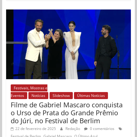
Festivais, Mostras e
Eventos
Notícias
Slideshow
Últimas Notícias
Filme de Gabriel Mascaro conquista
o Urso de Prata do Grande Prêmio
do Júri, no Festival de Berlim
22 de fevereiro de 2025
Redação
0 comentários
,
,
Festival de Berlim
Gabriel Mascaro
O Último Azul