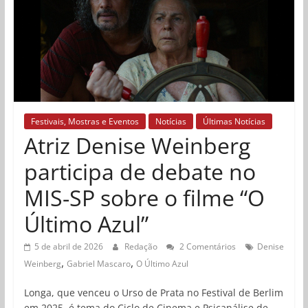
Festivais, Mostras e Eventos
Notícias
Últimas Notícias
Atriz Denise Weinberg
participa de debate no
MIS-SP sobre o filme “O
Último Azul”
5 de abril de 2026
Redação
2 Comentários
Denise
,
,
Weinberg
Gabriel Mascaro
O Último Azul
Longa, que venceu o Urso de Prata no Festival de Berlim
em 2025, é tema do Ciclo de Cinema e Psicanálise de