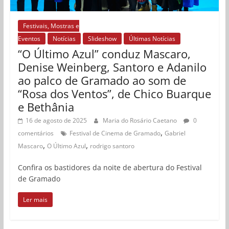
Festivais, Mostras e
Eventos
Notícias
Slideshow
Últimas Notícias
“O Último Azul” conduz Mascaro,
Denise Weinberg, Santoro e Adanilo
ao palco de Gramado ao som de
“Rosa dos Ventos”, de Chico Buarque
e Bethânia
16 de agosto de 2025
Maria do Rosário Caetano
0
,
comentários
Festival de Cinema de Gramado
Gabriel
,
,
Mascaro
O Último Azul
rodrigo santoro
Confira os bastidores da noite de abertura do Festival
de Gramado
Ler mais