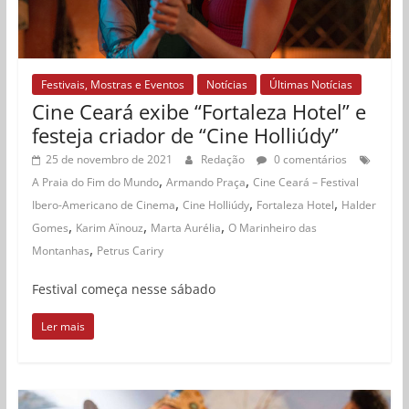
Festivais, Mostras e Eventos
Notícias
Últimas Notícias
Cine Ceará exibe “Fortaleza Hotel” e
festeja criador de “Cine Holliúdy”
25 de novembro de 2021
Redação
0 comentários
,
,
A Praia do Fim do Mundo
Armando Praça
Cine Ceará – Festival
,
,
,
Ibero-Americano de Cinema
Cine Holliúdy
Fortaleza Hotel
Halder
,
,
,
Gomes
Karim Aïnouz
Marta Aurélia
O Marinheiro das
,
Montanhas
Petrus Cariry
Festival começa nesse sábado
Ler mais