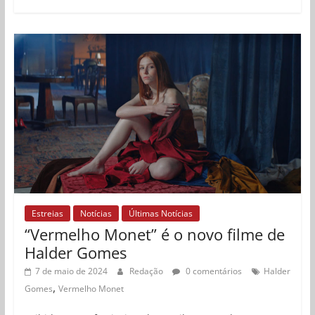
Estreias
Notícias
Últimas Notícias
“Vermelho Monet” é o novo filme de
Halder Gomes
7 de maio de 2024
Redação
0 comentários
Halder
,
Gomes
Vermelho Monet