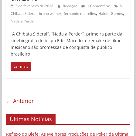
2 de fevereiro de 2018
Redação
1 Comentário
A
,
,
,
,
Chibata Sideral
bruno wainer
fernando meirelles
Halder Gomes
Nada a Perder
“A Chibata Sideral”, “Nada a Perder”, primeira parte da
cinebiografia do bispo Edir Macedo, e remake de filme
mexicano são promessas de conquista de público
brasileiro
Ler mais
← Anterior
Últimas Notícias
Reflexo do Blefe: As Melhores Produções de Poker da Última