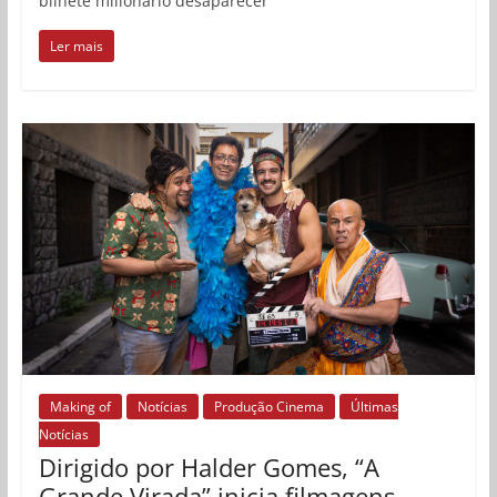
bilhete milionário desaparecer
Ler mais
Making of
Notícias
Produção Cinema
Últimas
Notícias
Dirigido por Halder Gomes, “A
Grande Virada” inicia filmagens