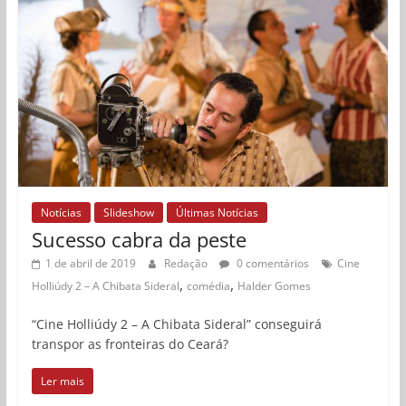
Notícias
Slideshow
Últimas Notícias
Sucesso cabra da peste
1 de abril de 2019
Redação
0 comentários
Cine
,
,
Holliúdy 2 – A Chibata Sideral
comédia
Halder Gomes
“Cine Holliúdy 2 – A Chibata Sideral” conseguirá
transpor as fronteiras do Ceará?
Ler mais