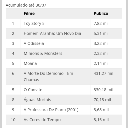
Acumulado até 30/07
Filme
Público
1
Toy Story 5
7,82 mi
2
Homem-Aranha: Um Novo Dia
5,31 mi
3
A Odisseia
3,22 mi
4
Minions & Monsters
2,32 mi
5
Moana
2,14 mi
6
A Morte Do Demônio - Em
431,27 mil
Chamas
5
O Convite
330,18 mil
8
Águas Mortais
70,18 mil
9
A Professora De Piano (2001)
3,68 mil
10
As Cores do Tempo
3,16 mil