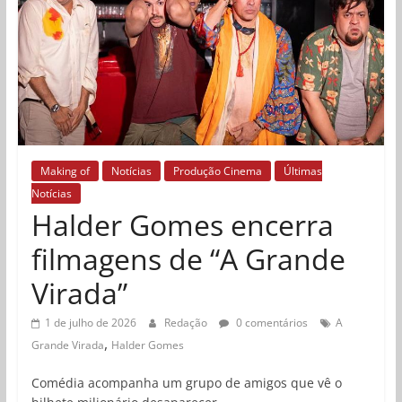
Making of
Notícias
Produção Cinema
Últimas
Notícias
Halder Gomes encerra
filmagens de “A Grande
Virada”
1 de julho de 2026
Redação
0 comentários
A
,
Grande Virada
Halder Gomes
Comédia acompanha um grupo de amigos que vê o