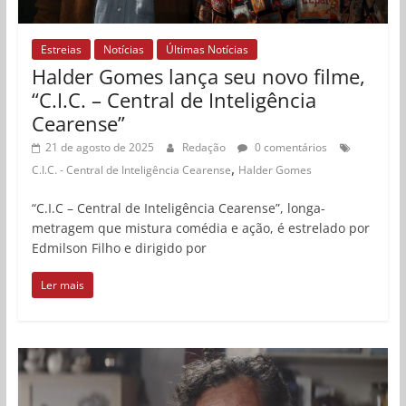
Estreias
Notícias
Últimas Notícias
Halder Gomes lança seu novo filme,
“C.I.C. – Central de Inteligência
Cearense”
21 de agosto de 2025
Redação
0 comentários
,
C.I.C. - Central de Inteligência Cearense
Halder Gomes
“C.I.C – Central de Inteligência Cearense”, longa-
metragem que mistura comédia e ação, é estrelado por
Edmilson Filho e dirigido por
Ler mais